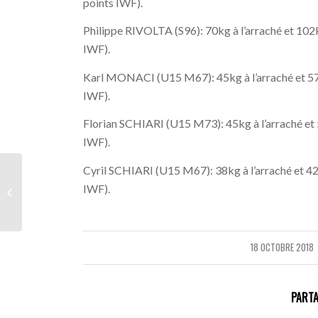
points IWF).
Philippe RIVOLTA (S96): 70kg à l’arraché et 102k
IWF).
Karl MONACI (U15 M67): 45kg à l’arraché et 57kg
IWF).
Florian SCHIARI (U15 M73): 45kg à l’arraché et 5
IWF).
Cyril SCHIARI (U15 M67): 38kg à l’arraché et 42k
Forum des associations
IWF).
2018
18 OCTOBRE 2018
/
PARTA