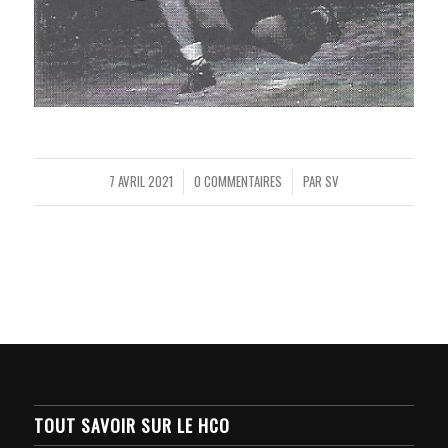
7 AVRIL 2021
0 COMMENTAIRES
PAR
SV
/
/
TOUT SAVOIR SUR LE HCO