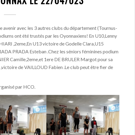
YONNAX LE 22/04/023
ge avenir avec les 3 autres clubs du département (Tournus-
odiums ont été trustés par les Oyonnaxiens! En U10,Lenny
HIARI ,2eme,En U13 victoire de Godelle Clara,U15
 PRADA PRADA Esteban .Chez les séniors féminines podium
IER Camille,2eme,et 1ere DE BRULER Margot pour sa
victoire de VAILLOUD Fabien .Le club peut être fier de
organisé par HCO.