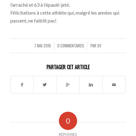
l’arraché et 63 à l’épaulé-jeté.
Félicitations à cette athlète qui, malgré les années qui
passent, ne faiblit pas!
7 MAI 2016
0 COMMENTAIRES
PAR
SV
/
/
PARTAGER CET ARTICLE
0
RÉPONSES