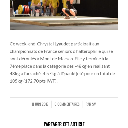
Ce week-end, Chrystel Lyaudet participait aux
championnats de France séniors d’haltérophilie qui se
sont déroulés à Mont de Marsan. Elle y termine à la
7ème place dans la catégorie des -48kg en réalisant
48kg à l’arraché et 57kg à l’épaulé jeté pour un total de
105kg (172.70 pts IWF).
11 JUIN 2017
0 COMMENTAIRES
PAR
SV
/
/
PARTAGER CET ARTICLE