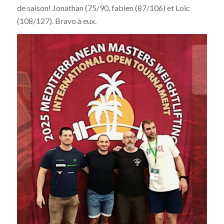
de saison! Jonathan (75/90, fabien (87/106) et Loïc
(108/127). Bravo à eux.